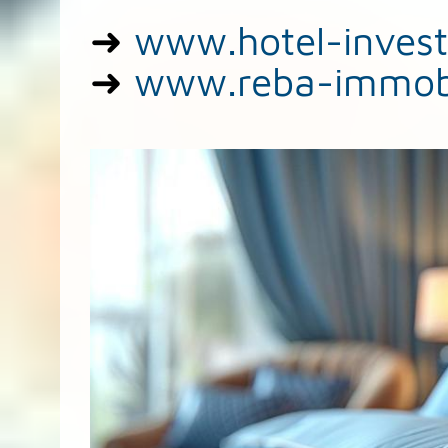
➜
www.hotel-inves
➜
www.reba-immobi