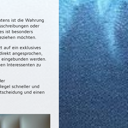
htens ist die Wahrung
usschreibungen oder
ies ist besonders
nbeziehen möchten.
t auf ein exklusives
direkt angesprochen,
ss eingebunden werden.
ten Interessenten zu
der
Regel schneller und
Entscheidung und einen