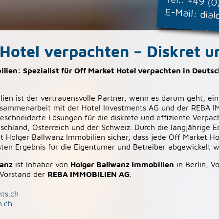
+49 (0
E-Mail:
dial
Hotel verpachten – Diskret un
lien: Spezialist für Off Market Hotel verpachten in Deutsc
ien ist der vertrauensvolle Partner, wenn es darum geht, ein
usammenarbeit mit der Hotel Investments AG und der REBA I
chneiderte Lösungen für die diskrete und effiziente Verpac
schland, Österreich und der Schweiz. Durch die langjährige 
lt Holger Ballwanz Immobilien sicher, dass jede Off Market H
ten Ergebnis für die Eigentümer und Betreiber abgewickelt w
wanz
ist Inhaber von
Holger Ballwanz Immobilien
in Berlin, V
Vorstand der
REBA IMMOBILIEN AG
.
ts.ch
n.ch