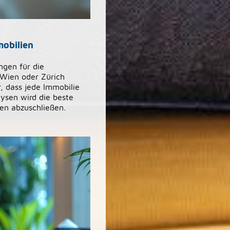
mobilien
ngen für die
 Wien oder Zürich
, dass jede Immobilie
lysen wird die beste
nen abzuschließen.