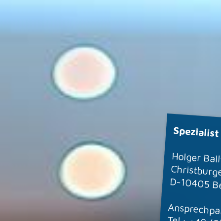
Spezialis
Holger Bal
Christburg
D-10405 Be
Ansprechpar
Tel.: