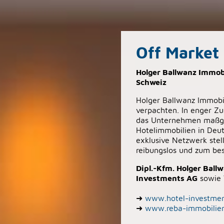
Off Market 
Holger Ballwanz Immobi
Schweiz
Holger Ballwanz Immobil
verpachten. In enger Z
das Unternehmen maßges
Hotelimmobilien in Deut
exklusive Netzwerk stel
reibungslos und zum bes
Dipl.-Kfm. Holger Ball
Investments AG
sowie 
➜
www.hotel-investmen
➜
www.reba-immobilie