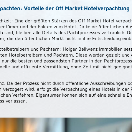
rpachten: Vorteile der Off Market Hotelverpachtung
ichkeit: Eine der größten Stärken des Off Market Hotel verpac
gentümer und der Fakten zum Hotel. Da keine öffentlichen A
h sind, bleiben alle Details des Pachtprozesses vertraulich. D
mer, die den öffentlichen Markt nicht in ihre Entscheidung ei
telbetreibern und Pächtern: Holger Ballwanz Immobilien setz
rten Hotelbetreibern und Pächtern. Diese werden gezielt und 
s nur die besten und passendsten Partner in den Pachtproze
nelle und effiziente Vermittlung, ohne Zeit mit nicht geeigne
enz: Da der Prozess nicht durch öffentliche Ausschreibungen o
 verzögert wird, erfolgt die Verpachtung eines Hotels in der 
ssischen Verfahren. Eigentümer können sich auf eine schnelle 
ss verlassen.