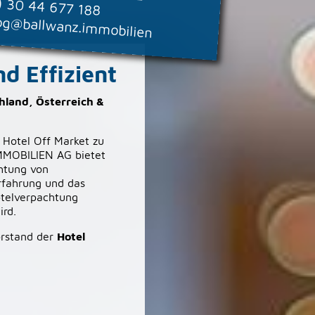
) 30 44 677 188
og@ballwanz.immobilien
d Effizient
hland, Österreich &
 Hotel Off Market zu
MMOBILIEN AG bietet
htung von
Erfahrung und das
otelverpachtung
ird.
orstand der
Hotel